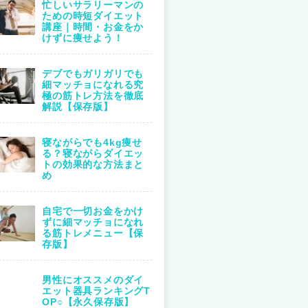
忙しいサラリーマンの
ための時短ダイエット
講座｜時間・お金をか
けずに痩せよう！
デブでもガリガリでも
細マッチョになれる究
極の筋トレ方法を徹底
解説【保存版】
寝ながらでも4kg痩せ
る？寝ながらダイエッ
トの効果的な方法まと
め
自宅で一切お金をかけ
ずに細マッチョになれ
る筋トレメニュー【保
存版】
男性にオススメのダイ
エット器具ランキングT
OP○【永久保存版】