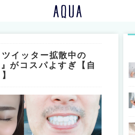
…ツイッター拡散中の
剤』がコスパよすぎ【自
る】