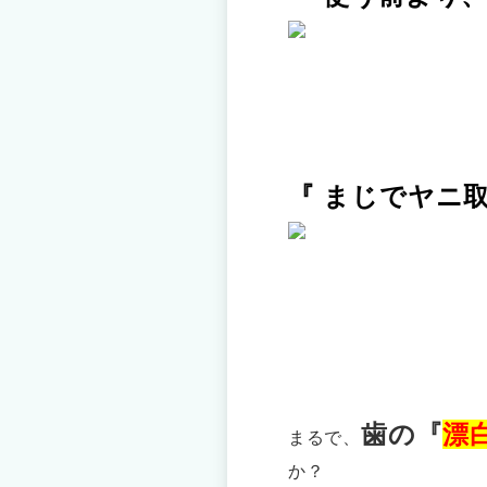
『 まじでヤニ取
歯の『
漂
まるで、
か？