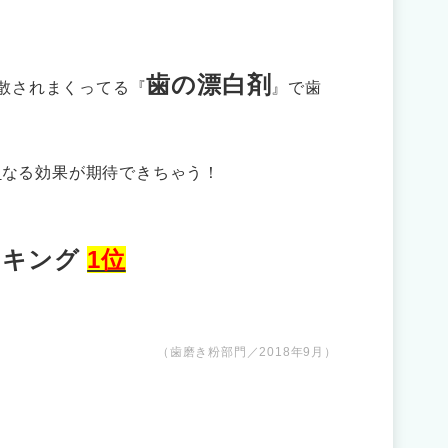
歯の漂白剤
散されまくってる『
』で歯
く
なる効果が期待できちゃう！
ンキング
1位
（歯磨き粉部門／2018年9月）