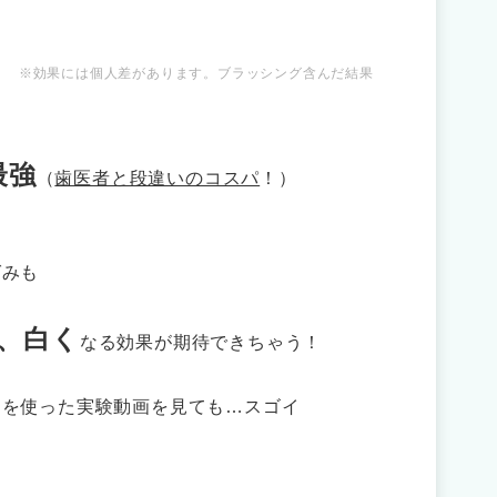
※効果には個人差があります。ブラッシング含んだ結果
最強
（
歯医者と段違いのコスパ
！）
黄ばみも
、白く
なる効果が期待できちゃう！
卵を使った実験動画を見ても…スゴイ