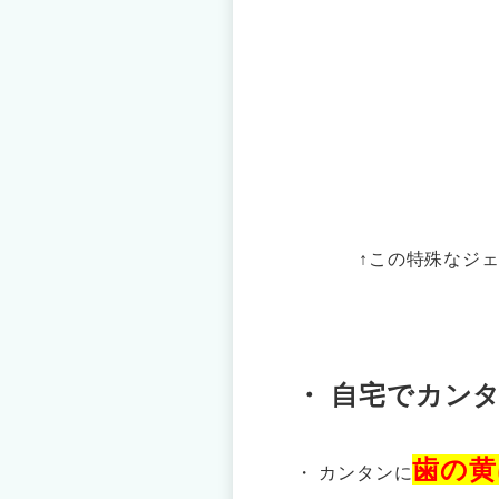
↑この特殊なジ
・ 自宅でカン
歯の黄
・ カンタンに