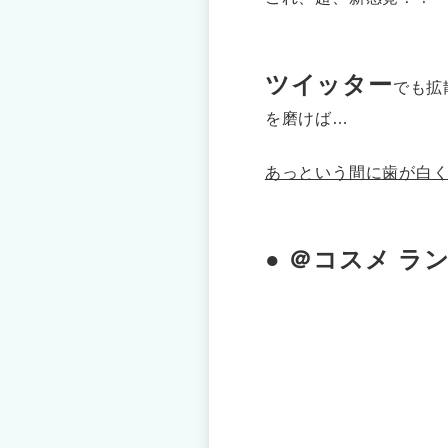
ツイッター
でも拡
を磨けば…
あっという間に歯が白
● ＠コスメ ラ