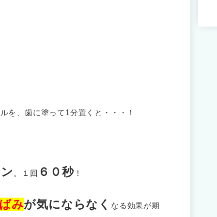
ェルを、歯に塗って1分置くと・・・！
タン
６０秒
。１回
！
ばみ
が気にならなく
なる効果が期