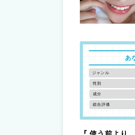
あ
『 使う前より