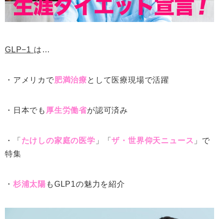
GLP−1
は…
・アメリカで
肥満治療
として医療現場で活躍
・日本でも
厚生労働省
が認可済み
・「
たけしの家庭の医学
」「
ザ・世界仰天ニュース
」で
特集
・
杉浦太陽
もGLP1の魅力を紹介