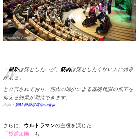
「
脂肪
は落としたいが、
筋肉
は落としたくない人に効果
がある」
と公言されており、筋肉の減少による基礎代謝の低下を
抑える効果が期待できます。
出典：
第53回糖尿病学の進歩
さらに、
ウルトラマン
の主役を演じた
「
杉浦太陽
」も