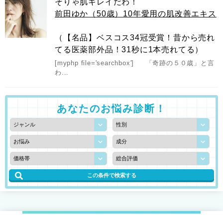
そりゃ肌キレイだわ！
前田ゆか（50歳）10年愛用の肌改善エキス
（【名品】ベスコス34冠受賞！昔から売れ
てる医薬部外品！31秒に1本売れてる）
[myphp file='searchbox'] 「奇跡の５０歳」と言
わ...
あなたのお悩み診断！