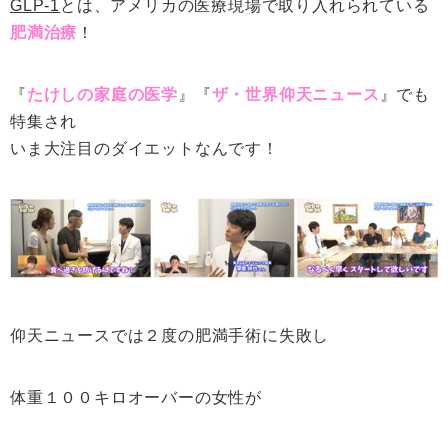
GLP-1
とは、アメリカの医療現場で取り入れられている
肥満治療
！
『
たけしの家庭の医学
』『
ザ・世界仰天ニュース
』でも
特集され
いま大注目のダイエットなんです！
仰天ニュースでは２度の肥満手術に失敗し
体重１００キロオーバーの女性が