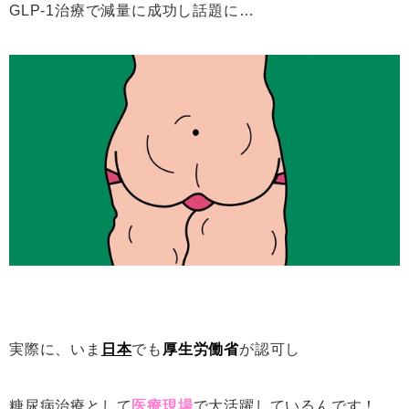
GLP-1治療で減量に成功し話題に…
実際に、いま
日本
でも
厚生労働省
が認可し
糖尿病治療として
医療現場
で大活躍しているんです！