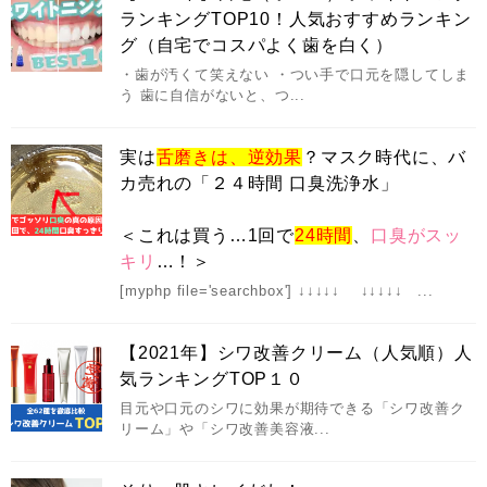
ランキングTOP10！人気おすすめランキン
グ（自宅でコスパよく歯を白く）
・歯が汚くて笑えない ・つい手で口元を隠してしま
う 歯に自信がないと、つ...
実は
舌磨きは、逆効果
？マスク時代に、バ
カ売れの「２４時間 口臭洗浄水」
＜これは買う…1回で
24時間
、
口臭がスッ
キリ
…！＞
[myphp file='searchbox'] ↓↓↓↓↓ ↓↓↓↓↓ ...
【2021年】シワ改善クリーム（人気順）人
気ランキングTOP１０
目元や口元のシワに効果が期待できる「シワ改善ク
リーム」や「シワ改善美容液...