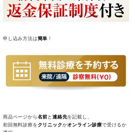
申し込み方法は
簡単
！
商品ページから
名前
と
連絡先
を記載し、
初回無料診療を
クリニック
か
オンライン診療
で受けるか