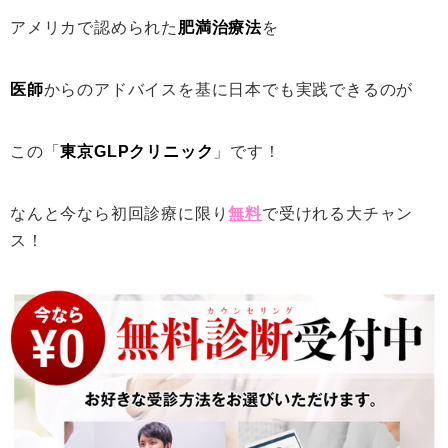
アメリカで認められた
肥満治療法
を
医師
からのアドバイスを基に日本でも実践できるのが
この「
東京GLPクリニック
」です！
なんと今なら初回診療に限り
無料
で受けれる大チャン
ス！