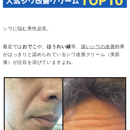
シワに悩む男性必見。
最近では
おでこ
や、
ほうれい線
等、
深いシワの改善
効果
がはっきりと認められているシワ改善クリーム（美容
液）が注目を浴びていますよね。