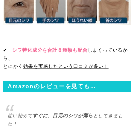
✔︎
シワ特化成分を合計８種類も配合
しまくっているか
ら、
とにかく
効果を実感したという口コミが多い！
Amazonのレビューを見ても…
使い始めて
すぐに、目元のシワが薄ら
としてきまし
た！