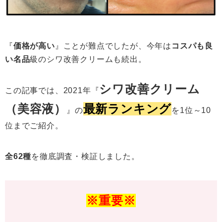
『
価格が高い
』ことが難点でしたが、今年は
コスパも良
い名品
級のシワ改善クリームも続出。
シワ改善クリーム
この記事では、2021年『
（美容液）
最新ランキング
』の
を1位～10
位までご紹介。
全62種
を徹底調査・検証しました。
※重要※