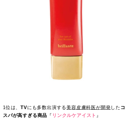
1位は、
TV
にも多数出演する
美容皮膚科医が開発
した
コ
スパが高すぎる商品
『
リンクルケアイスト
』