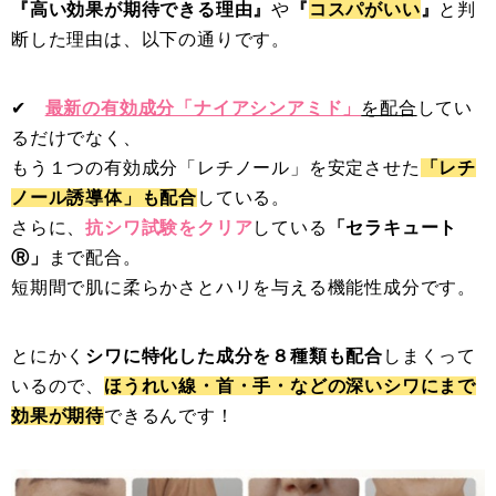
『高い効果が期待できる理由』
や
『
コスパがいい
』
と判
断した理由は、以下の通りです。
✔︎
最新の有効成分「ナイアシンアミド」
を配合
してい
るだけでなく、
もう１つの有効成分「レチノール」を安定させた
「レチ
ノール誘導体」も配合
している。
さらに、
抗シワ試験をクリア
している
「セラキュート
Ⓡ」
まで配合。
短期間で肌に柔らかさとハリを与える機能性成分です。
とにかく
シワに特化した成分を８種類も配合
しまくって
いるので、
ほうれい線・首・手・などの深いシワにまで
効果が期待
できるんです！