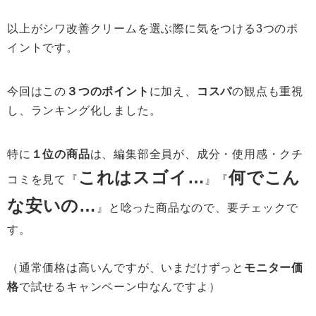
以上がシワ改善クリームを選ぶ際に気をつける3つのポ
イントです。
今回はこの
３つのポイント
に加え、
コスパ
の観点も重視
し、ランキング化しました。
特に
１位の商品
は、編集部全員が、成分・使用感・クチ
これはスゴイ…
何でこん
コミを見て『
』『
な安いの…
』と唸った商品なので、要チェックで
す。
（通常価格は高いんですが、いまだけずっと
モニター価
格
で試せるキャンペーン中なんですよ）