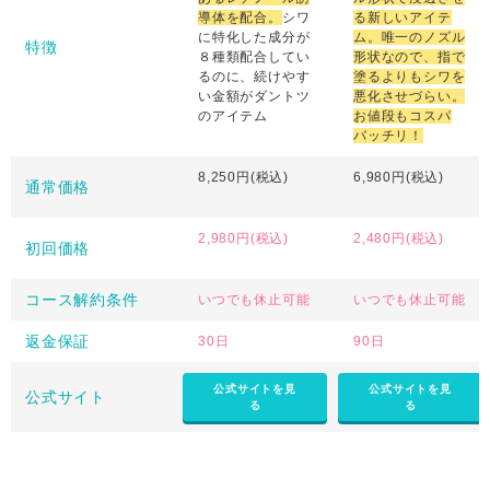
導体を配合。
シワ
る新しいアイテ
に特化した成分が
ム。唯一のノズル
特徴
８種類配合してい
形状なので、指で
るのに、続けやす
塗るよりもシワを
い金額がダントツ
悪化させづらい。
のアイテム
お値段もコスパ
バッチリ！
8,250円(税込)
6,980円(税込)
通常価格
2,980円(税込)
2,480円(税込)
初回価格
コース解約条件
いつでも休止可能
いつでも休止可能
返金保証
30日
90日
公式サイトを見
公式サイトを見
公式サイト
る
る