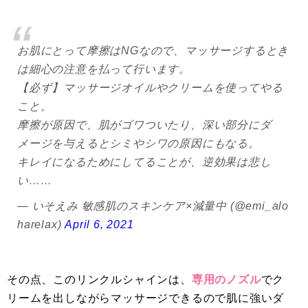
お肌にとって摩擦はNGなので、マッサージするとき
は細心の注意を払って行います。
【必ず】マッサージオイルやクリームを使ってやる
こと。
摩擦が原因で、肌がゴワついたり、深い部分にダ
メージを与えるとシミやシワの原因にもなる。
キレイになるためにしてることが、逆効果は悲し
い……
— いそえみ 敏感肌のスキンケア×減量中 (@emi_alo
harelax)
April 6, 2021
その点、このリンクルシャインは、
専用のノズル
でク
リームを出しながらマッサージできるので肌に強いダ