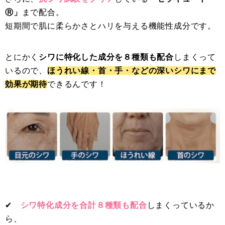
Ⓡ」
まで配合。
短期間で肌に柔らかさとハリを与える機能性成分です。
とにかく
シワに特化した成分を８種類も配合
しまくって
いるので、
ほうれい線・首・手・などの深いシワにまで
効果が期待
できるんです！
✔︎
シワ特化成分を合計８種類も配合
しまくっているか
ら、