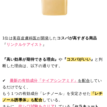
1位は
美容皮膚科医が開発
した
コスパが高すぎる商品
『
リンクルケアイスト
』
『高い効果が期待できる理由』
や
『
コスパがいい
』
と判
断した理由は、以下の通りです。
✔︎
最新の有効成分「ナイアシンアミド」
を配合
してい
るだけでなく、
もう１つの有効成分「レチノール」を安定させた
「レチ
ノール誘導体」も配合
している。
さらに、
抗シワ試験をクリア
している
「セラキュート