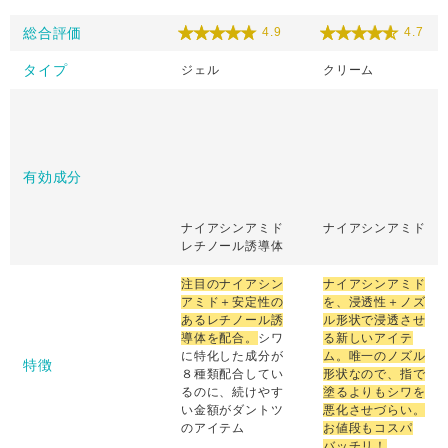
総合評価
4.9
4.7
タイプ
ジェル
クリーム
有効成分
ナイアシンアミド
ナイアシンアミド
レチノール誘導体
注目のナイアシン
ナイアシンアミド
アミド＋安定性の
を、浸透性＋ノズ
あるレチノール誘
ル形状で浸透させ
導体を配合。
シワ
る新しいアイテ
に特化した成分が
ム。唯一のノズル
特徴
８種類配合してい
形状なので、指で
るのに、続けやす
塗るよりもシワを
い金額がダントツ
悪化させづらい。
のアイテム
お値段もコスパ
バッチリ！