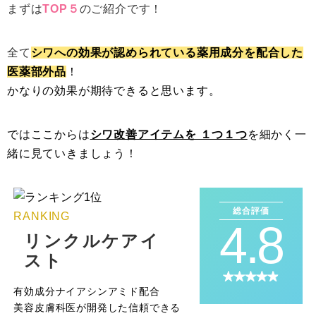
まずは
TOP５
のご紹介です！
全て
シワへの効果が認められている薬用成分を配合した
医薬部外品
！
かなりの効果が期待できると思います。
ではここからは
シワ改善アイテムを １つ１つ
を細かく一
緒に見ていきましょう！
総合評価
RANKING
4.8
リンクルケアイ
スト
有効成分ナイアシンアミド配合
美容皮膚科医が開発した信頼できる