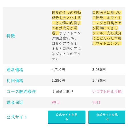
最多の４つの有効
口腔医学に基づい
成分をナノ化する
て開発、ホワイト
ことで歯の内側ま
ニングと口臭ケア
で有効成分が浸
が同時にできる
透。
ホワイトニン
ジェル。安心成分
特徴
グ満足度95％、
にこだわった本格
口臭ケアでも９
ホワイトニング。
８％と口内ケアに
はダントツのアイ
テム
通常価格
4,710円
3,980円
初回価格
1,280円
1,480円
コース解約条件
３回受け取り
いつでも休止可能
返金保証
90日
30日
公式サイトを見
公式サイトを見
公式サイト
る
る