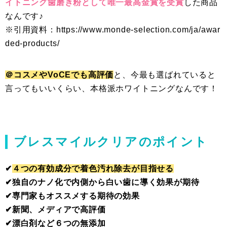
イトニング歯磨き粉として唯一最高金賞を受賞
した商品
なんです♪
※引用資料：https://www.monde-selection.com/ja/awar
ded-products/
＠コスメやVoCEでも高評価
と、今最も選ばれていると
言ってもいいくらい、本格派ホワイトニングなんです！
ブレスマイルクリアのポイント
✔︎
４つの有効成分で着色汚れ除去が目指せる
✔︎独自のナノ化で内側から白い歯に導く効果が期待
✔︎専門家もオススメする期待の効果
✔︎新聞、メディアで高評価
✔︎漂白剤など６つの無添加