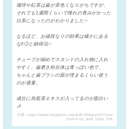
珈琲や紅茶は歯が茶色くなりがちですが、
それでも1週間くらいで憧れの青みがかった
白系になったのがわかりました✨
なるほど、お値段なりの効果は確かにある
な‼️🙄と納得🤔✨
チューブが細めでスタンドの入れ物に入れ
やすく、歯磨き粉自体は青っぽい色で、
ちゃんと歯ブラシの面が埋まるくらい使う
のが適量。
成分に烏龍茶エキスが入ってるのが面白い
🎶
引用：https://www.instagram.com/p/B-zR8gngV2i/?utm
_source=ig_web_copy_link