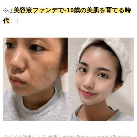
美容液ファンデで-10歳の美肌を育てる時
今は
代
！！
※メイク効果による 出典：https://honey-trend.biz/himeru/