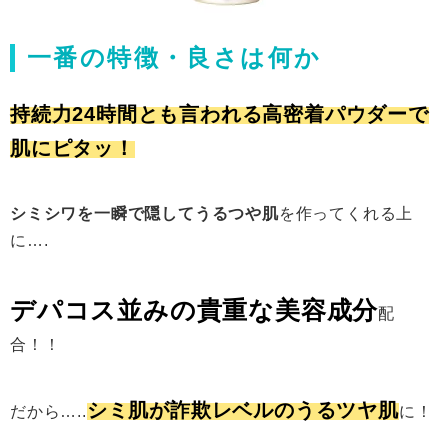
一番の特徴・良さは何か
持続力24時間とも言われる高密着パウダーで
肌にピタッ！
シミシワを一瞬で隠してうるつや肌
を作ってくれる上
に….
デパコス並みの貴重な美容成分
配
合！！
シミ肌が詐欺レベルのうるツヤ肌
だから…..
に！