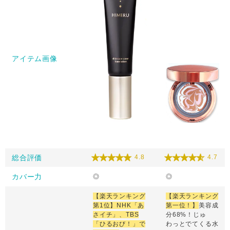
アイテム画像
総合評価
4.8
4.7
カバー力
◎
◎
【楽天ランキング
【楽天ランキング
第1位】NHK「あ
第一位！】
美容成
さイチ」、TBS
分68%！じゅ
「ひるおび！」で
わっとでてくる水