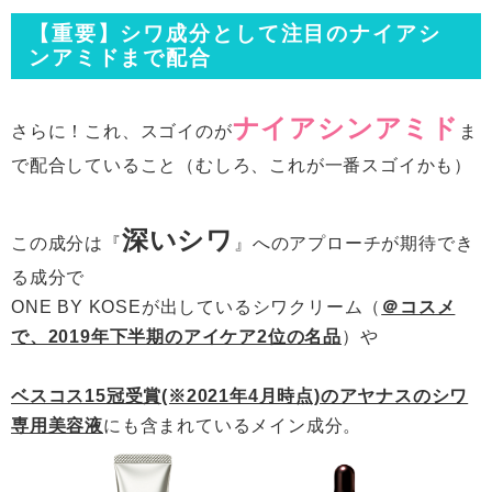
【重要】シワ成分として注目のナイアシ
ンアミドまで配合
ナイアシンアミド
さらに！これ、スゴイのが
ま
で配合していること（むしろ、これが一番スゴイかも）
深いシワ
この成分は『
』へのアプローチが期待でき
る成分で
ONE BY KOSEが出しているシワクリーム（
＠コスメ
で、2019年下半期のアイケア2位の名品
）や
ベスコス15冠受賞(※2021年4月時点)のアヤナスのシワ
専用美容液
にも含まれているメイン成分。