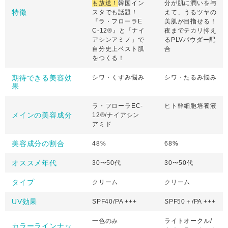
も放送！
韓国イン
分が肌に潤いを与
特徴
スタでも話題！
えて、うるツヤの
『ラ・フローラE
美肌が目指せる！
C-12®️』と「ナイ
夜までテカリ抑え
アシンアミノ」で
るPLVパウダー配
自分史上ベスト肌
合
をつくる！
期待できる美容効
シワ・くすみ悩み
シワ・たるみ悩み
果
ラ・フローラEC-
ヒト幹細胞培養液
メインの美容成分
12®️/ナイアシン
アミド
美容成分の割合
48%
68%
オススメ年代
30〜50代
30〜50代
タイプ
クリーム
クリーム
UV効果
SPF40/PA +++
SPF50＋/PA +++
一色のみ
ライトオークル/
カラーラインナッ