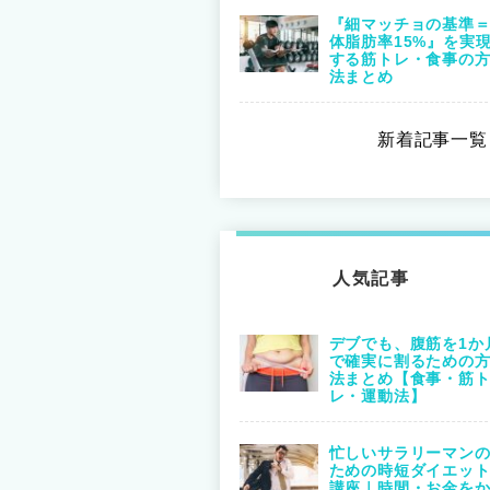
『細マッチョの基準
体脂肪率15%』を実
する筋トレ・食事の
法まとめ
新着記事一覧 
人気記事
デブでも、腹筋を1か
で確実に割るための
法まとめ【食事・筋
レ・運動法】
忙しいサラリーマン
ための時短ダイエッ
講座｜時間・お金を