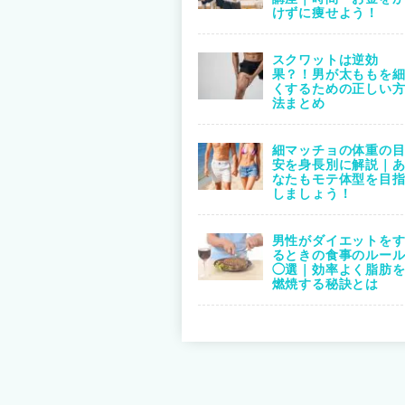
けずに痩せよう！
スクワットは逆効
果？！男が太ももを
くするための正しい
法まとめ
細マッチョの体重の
安を身長別に解説｜
なたもモテ体型を目
しましょう！
男性がダイエットを
るときの食事のルー
◯選｜効率よく脂肪
燃焼する秘訣とは