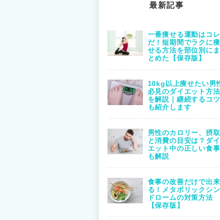
最新記事
一番痩せる運動はコ
だ！短期間でラクに
せる方法を部位別に
とめた【保存版】
10kg以上痩せたい男
必見のダイエット方
を解説｜継続するコ
も紹介します
男性のカロリー、摂
と消費の目安は？ダ
エット中の正しい食
も解説
食事の改善だけで出
る！メタボリックシ
ドロームの対策方法
【保存版】