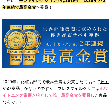
さらに、
モンドセレクションでは2019年、2020年の２
年連続で最高金賞
を受賞！
2020年に化粧品部門で最高金賞を受賞した商品って
わず
か37商品
しかないのですが、ブレスマイルクリアは
ホワ
イトニング歯磨き粉として唯一最高金賞を受賞
した商品
なんです♪