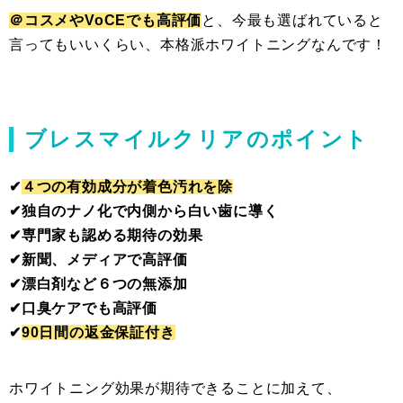
＠コスメやVoCEでも高評価
と、今最も選ばれていると
言ってもいいくらい、本格派ホワイトニングなんです！
ブレスマイルクリアのポイント
✔︎
４つの有効成分が着色汚れを除
✔︎独自のナノ化で内側から白い歯に導く
✔︎専門家も認める期待の効果
✔︎新聞、メディアで高評価
✔︎漂白剤など６つの無添加
✔︎口臭ケアでも高評価
✔︎
90日間の返金保証付き
ホワイトニング効果が期待できることに加えて、