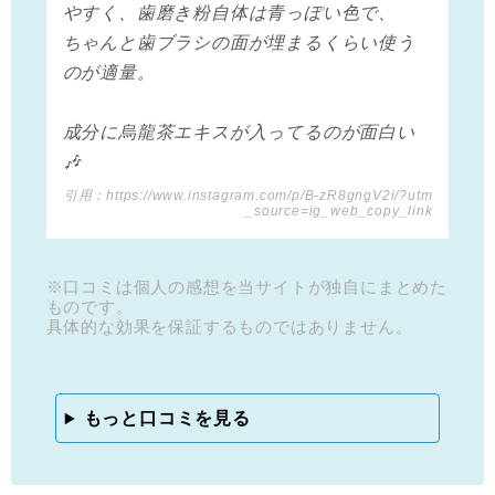
やすく、歯磨き粉自体は青っぽい色で、
ちゃんと歯ブラシの面が埋まるくらい使う
のが適量。
成分に烏龍茶エキスが入ってるのが面白い
🎶
引用：https://www.instagram.com/p/B-zR8gngV2i/?utm
_source=ig_web_copy_link
※口コミは個人の感想を当サイトが独自にまとめた
ものです。
具体的な効果を保証するものではありません。
もっと口コミを見る