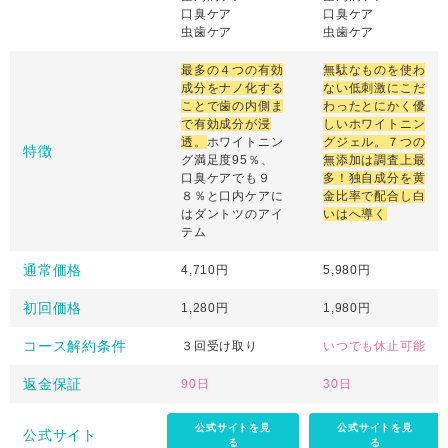
口臭ケア
口臭ケア
虫歯ケア
虫歯ケア
最多の４つの有効
無駄なものを使わ
成分をナノ化する
ない低刺激にこだ
ことで歯の内側ま
わったとにかく優
で有効成分が浸
しいホワイトニン
透。
ホワイトニン
グジェル。７つの
特徴
グ満足度95％、
無添加は調査上最
口臭ケアでも９
多！独自成分を黄
８％と口内ケアに
金比率で配合し白
はダントツのアイ
いはへ導く
テム
通常価格
4,710円
5,980円
初回価格
1,280円
1,980円
コース解約条件
３回受け取り
いつでも休止可能
返金保証
90日
30日
公式サイトを見
公式サイトを見
公式サイト
る
る