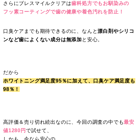
さらにブレスマイルクリアは
歯科処方でもお馴染みの
フッ素コーティングで歯の健康や着色汚れを防止！
口臭ケアまでも期待できるのに、なんと
漂白剤やシリコ
ンなど歯によくない成分は無添加
と安心。
だから
ホワイトニング満足度95％に加えて、口臭ケア満足度も
98％！
高評価＆売り切れ続出なのに、今回の調査の中でも
最安
値1280円
で試せて、
しかも、今なら安心の