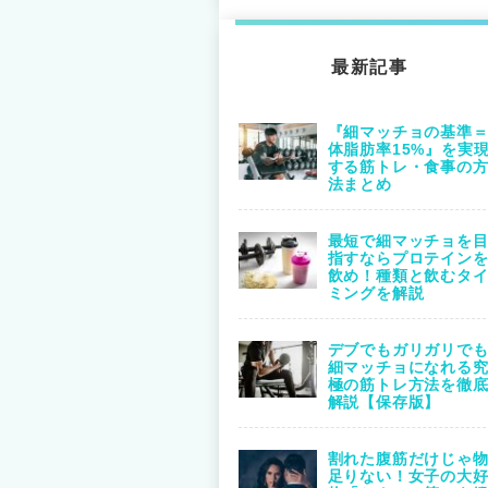
最新記事
『細マッチョの基準
体脂肪率15%』を実
する筋トレ・食事の
法まとめ
最短で細マッチョを
指すならプロテイン
飲め！種類と飲むタ
ミングを解説
デブでもガリガリで
細マッチョになれる
極の筋トレ方法を徹
解説【保存版】
割れた腹筋だけじゃ
足りない！女子の大