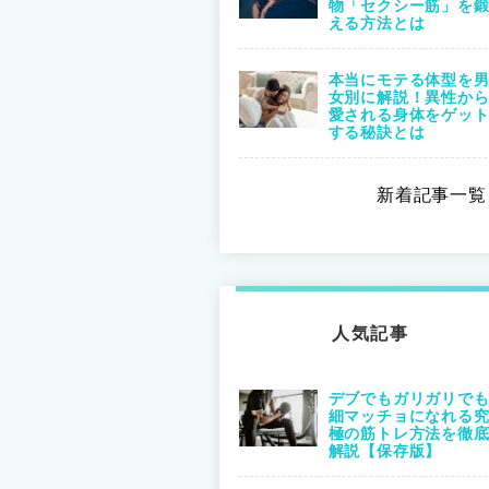
物「セクシー筋」を
える方法とは
本当にモテる体型を
女別に解説！異性か
愛される身体をゲッ
する秘訣とは
新着記事一覧 
人気記事
デブでもガリガリで
細マッチョになれる
極の筋トレ方法を徹
解説【保存版】