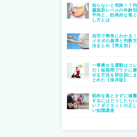
知らないと危険！？
臓脂肪レベルの年齢
平均と、効果的な落
し方とは
自宅で簡単にわかる
メタボの基準と判断
法まとめ【男女別】
一番痩せる運動はコ
だ！短期間でラクに
せる方法を部位別に
とめた【保存版】
筋肉を落とさずに減
するにはどうしたら
い？ダイエットの正
い知識講座