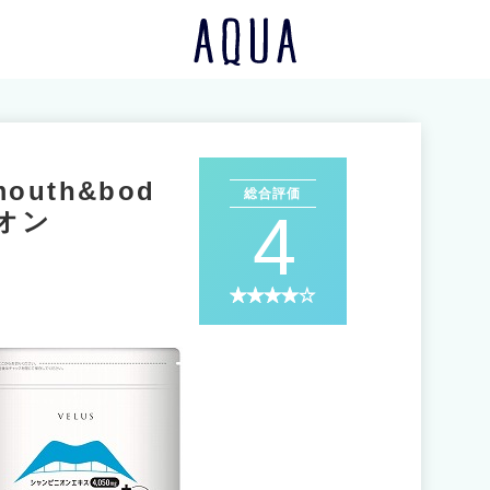
mouth&bod
総合評価
4
オン