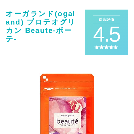
オーガランド(ogal
総合評価
and) プロテオグリ
4.5
カン Beaute-ボー
テ-