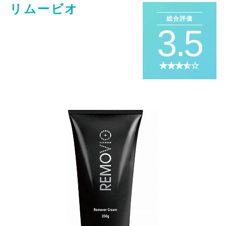
リムービオ
総合評価
3.5