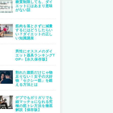
糖質制限しても、ダイ
エットにはあまり意味
がない話
筋肉を落とさずに減量
するにはどうしたらい
い？ダイエットの正し
い知識講座
男性にオススメのダイ
エット器具ランキングT
OP○【永久保存版】
割れた腹筋だけじゃ物
足りない！女子の大好
物「セクシー筋」を鍛
える方法とは
デブでもガリガリでも
細マッチョになれる究
極の筋トレ方法を徹底
解説【保存版】