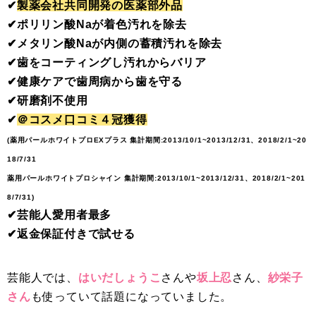
✔︎
製薬会社共同開発の医薬部外品
✔︎ポリリン酸Naが着色汚れを除去
✔︎メタリン酸Naが内側の蓄積汚れを除去
✔︎歯をコーティングし汚れからバリア
✔︎健康ケアで歯周病から歯を守る
✔︎研磨剤不使用
✔︎
＠コスメ口コミ４冠獲得
(薬用パールホワイトプロEXプラス 集計期間:2013/10/1~2013/12/31、2018/2/1~20
18/7/31
薬用パールホワイトプロシャイン 集計期間:2013/10/1~2013/12/31、2018/2/1~201
8/7/31)
✔︎芸能人愛用者最多
✔︎返金保証付きで試せる
芸能人では、
はいだしょうこ
さんや
坂上忍
さん、
紗栄子
さん
も使っていて話題になっていました。