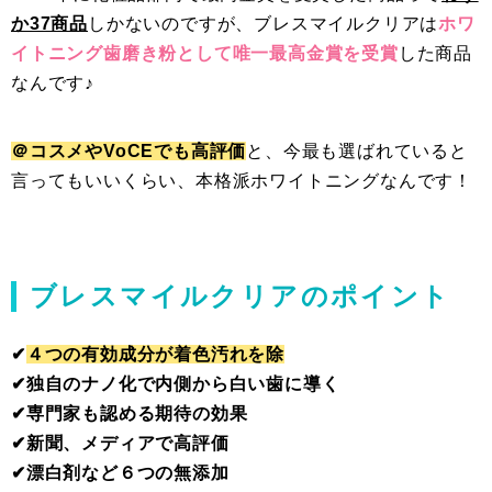
か37商品
しかないのですが、ブレスマイルクリアは
ホワ
イトニング歯磨き粉として唯一最高金賞を受賞
した商品
なんです♪
＠コスメやVoCEでも高評価
と、今最も選ばれていると
言ってもいいくらい、本格派ホワイトニングなんです！
ブレスマイルクリアのポイント
✔︎
４つの有効成分が着色汚れを除
✔︎独自のナノ化で内側から白い歯に導く
✔︎専門家も認める期待の効果
✔︎新聞、メディアで高評価
✔︎漂白剤など６つの無添加