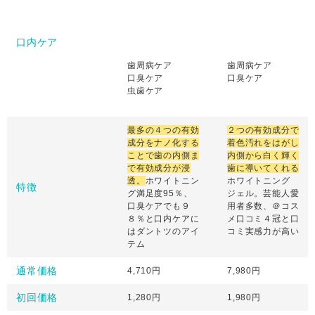
口内ケア
歯周病ケア
歯周病ケア
口臭ケア
口臭ケア
虫歯ケア
最多の４つの有効
２つの有効成分で
成分をナノ化する
着色汚れをはがし
ことで歯の内側ま
内側から白く輝く
で有効成分が浸
歯に導いてくれる
透。
ホワイトニン
ホワイトニング
特徴
グ満足度95％、
ジェル。芸能人愛
口臭ケアでも９
用者多数、＠コス
８％と口内ケアに
メ口コミ４冠と口
はダントツのアイ
コミ実感力が高い
テム
通常価格
4,710円
7,980円
初回価格
1,280円
1,980円