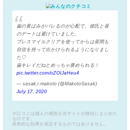
歯の黄ばみがバレるのが心配で、彼氏と昼
のデートは避けていました。
ブレスマイルクリアを使ってからは昼間も
自信を持って出かけられるようになりまし
た♡
歯キレイだねとめっちゃ褒められる！
pic.twitter.com/oZOlJaHeu4
— sasak.i.makoto (@MakotoSasak)
July 17, 2020
※口コミは個人の感想を当サイトが独自にまとめた
ものです。
具体的な効果を保証するものではありません。