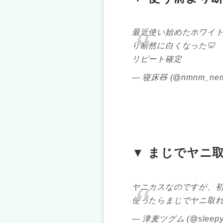
最近使い始めたホワイ
り断然に白くなった
リピート確定
— 寝床🧸 (@nmnm_ne
▼ まじでヤニ
ヤニカスなのですが、
使ったらまじでヤニ取
— 津麦ツグム (@sleepy_