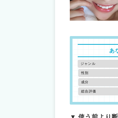
あ
▼ 使う前より