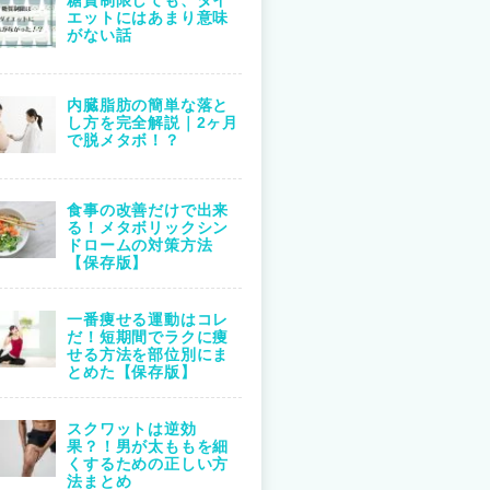
エットにはあまり意味
がない話
内臓脂肪の簡単な落と
し方を完全解説｜2ヶ月
で脱メタボ！？
食事の改善だけで出来
る！メタボリックシン
ドロームの対策方法
【保存版】
一番痩せる運動はコレ
だ！短期間でラクに痩
せる方法を部位別にま
とめた【保存版】
スクワットは逆効
果？！男が太ももを細
くするための正しい方
法まとめ