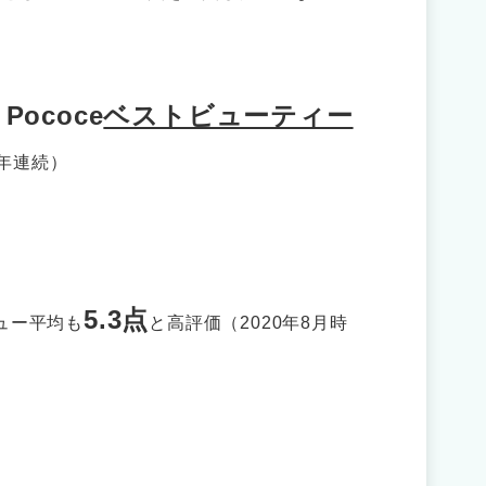
Pococe
ベストビューティー
2年連続）
5.3点
ュー平均も
と高評価（2020年8月時