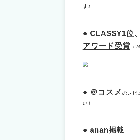
す♪
● CLASSY1位、
アワード受賞
（
● ＠コスメ
のレビ
点）
● anan掲載