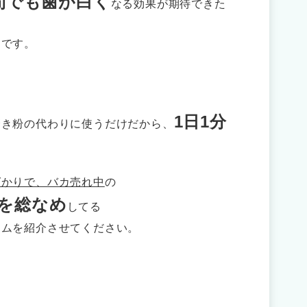
間でも歯が白く
なる効果が期待できた
んです。
！
1日1分
磨き粉の代わりに使うだけだから、
ばかりで、バカ売れ中
の
を総なめ
してる
テムを紹介させてください。